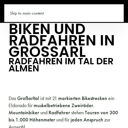
GROSSARLTAL.CO
Skip to main content
BIKEN UND
RADFAHREN IN
GROSSARL
RADFAHREN IM TAL DER
ALMEN
Das
Großarltal
ist mit 21
markierten Bikestrecken
ein
Eldorado für
muskelbetriebene Zweiräder
.
Mountainbiker
und
Radfahrer
stehen
Touren von 300
bis 1.000 Höhenmeter
und für
jeden Anspruch
zur
Auswahl.