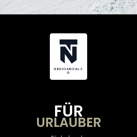
GROSSARLTAL.C
O
FÜR
URLAUBER