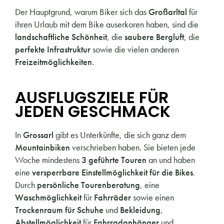
Der Hauptgrund, warum Biker sich das
Großarltal
für
ihren Urlaub mit dem Bike auserkoren haben, sind die
landschaftliche Schönheit
, die
saubere Bergluft
, die
perfekte Infrastruktur
sowie die vielen anderen
Freizeitmöglichkeiten
.
AUSFLUGSZIELE FÜR
JEDEN GESCHMACK
In
Grossarl
gibt es Unterkünfte, die sich ganz dem
Mountainbiken
verschrieben haben. Sie bieten jede
Woche mindestens
3 geführte Touren
an und haben
eine
versperrbare Einstellmöglichkeit für die Bikes
.
Durch
persönliche Tourenberatung
, eine
Waschmöglichkeit
für
Fahrräder
sowie einen
Trockenraum für Schuhe
und
Bekleidung
,
Abstellmöglichkeit
für
Fahrradanhänger
und