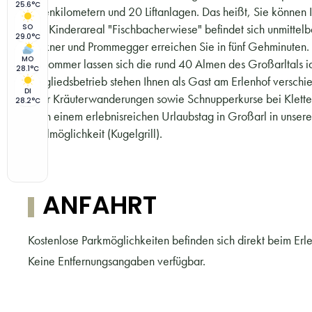
25.6°C
Pistenkilometern und 20 Liftanlagen. Das heißt, Sie können I
Das Kinderareal "Fischbacherwiese" befindet sich unmittelb
SO
29.0°C
Lackner und Prommegger erreichen Sie in fünf Gehminuten.
MO
Im Sommer lassen sich die rund 40 Almen des Großarltals
28.1°C
Mitgliedsbetrieb stehen Ihnen als Gast am Erlenhof versch
DI
oder Kräuterwanderungen sowie Schnupperkurse bei Kletters
28.2°C
nach einem erlebnisreichen Urlaubstag in Großarl in unse
Grillmöglichkeit (Kugelgrill).
ANFAHRT
Kostenlose Parkmöglichkeiten befinden sich direkt beim Erle
Keine Entfernungsangaben verfügbar.