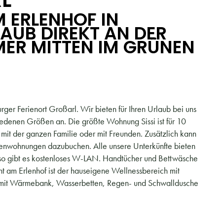
 ERLENHOF IN
AUB DIREKT AN DER S
ER MITTEN IM GRÜNEN
er Ferienort Großarl. Wir bieten für Ihren Urlaub bei uns
edenen Größen an. Die größte Wohnung Sissi ist für 10
b mit der ganzen Familie oder mit Freunden. Zusätzlich kann
enwohnungen dazubuchen. Alle unsere Unterkünfte bieten
enso gibt es kostenloses W-LAN. Handtücher und Bettwäsche
ight am Erlenhof ist der hauseigene Wellnessbereich mit
n mit Wärmebank, Wasserbetten, Regen- und Schwalldusche