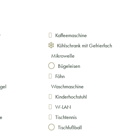
r
Kaffeemaschine
Kühlschrank mit Gefrierfach
Mikrowelle
Bügeleisen
Föhn
egel
Waschmaschine
Kinderhochstuhl
W-LAN
le
Tischtennis
Tischfußball