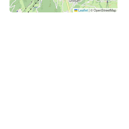
Leaflet
|
© OpenStreetMap