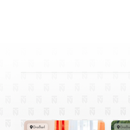
Großarl
Großa