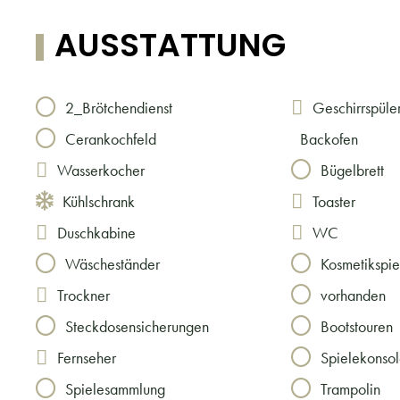
AUSSTATTUNG
2_Brötchendienst
Geschirrspüle
Cerankochfeld
Backofen
Wasserkocher
Bügelbrett
Kühlschrank
Toaster
Duschkabine
WC
Wäscheständer
Kosmetikspi
Trockner
vorhanden
Steckdosensicherungen
Bootstouren
Fernseher
Spielekonso
Spielesammlung
Trampolin