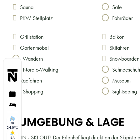
Sauna
Safe
PKW-Stellplatz
Fahrräder
Grillstation
Balkon
Gartenmöbel
Skifahren
Wandern
Snowboarden
Nordic-Walking
Schneeschu
Radfahren
Museum
Shopping
Sightseeing
UMGEBUNG & LAGE
FR
24.0°C
SKI IN - SKI OUT! Der Erlenhof liegt direkt an der Skipiste
SA