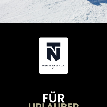
GROSSARLTAL.C
O
FÜR